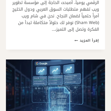
الرقمي يومياً، أصبحت الحاجة إلى مؤسسة تطوير
ويب تفهم متطلبات السوق العربي ودول الخليج
أمراً حتمياً لضمان النجاح. نحن في شام ويب
(Sham Web) نوفر لك حلولاً متكاملة تبدأ من
الفكرة وتصل إلى التميز،…
أفضل
إقرأ المزيد
شركة
تصميم
مواقع
ووردبريس
انطلق
بأعمالك
مع
شام
ويب